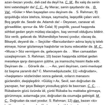
azarı-bezarı yoxdu, dəli-zad da deyil ha.
C. M.
. Bu xalq da sənin
kimi vətəndaşdır da!
C. C.
. Ay Merac, sənin qaydandır da. .
Ə.
Vəl.
. <Gülər:> Mən bayaqdan onu deyirəm də. . S. Rəhman; 8)
qoşulduğu sözə istehza, kinayə, saymazlıq, laqeydlik çaları verir.
Boş şeydir də. Səsdir də. Adamdı da! – Deyəsən, canavar əli
görsədiblər, qorxur da. Mir Cəlal; 9) yəqinlik, yaxud haqqında
söhbət gedən şeyin mütləq olacağını, baş verməli olduğunu bildirir.
Söz verib, gələcək də. Mühəndisliyə həvəsi çoxdur, olacaq da.
Bilsəydi, deyərdi də. – Seçicilər <Barxudardan> adına layiq iş tələb
etməyə, hünər gözləməyə haqlıdırlar və bunu edəcəklər də.
M. C.
.
<Musa:> Söz vermişəm də, gələcəyəm də. . . Mən camaatdan
uzaqlaşmıram. S. Rəhman; 10) bəzən haqqında söhbət gedən
məsələyə qarşı danışanın şübhə, ya inamsızlıq hissini ifadə edir.
Deyirsən də. . . Görərik də. . . – Axı, yəni deyirsən, cəmi-məxluqat
öz başına yaranıb da? C. Məmmədquluzadə; 11) «doğrudan»,
«həqiqətən» sözlərindən sonra gələrək, onların mənasını
gücləndirir, dəqiqləşdirir. <Gülüş:> Ax, Sevil, sən doğrudan da
yazıqsan, hər şeyə Balaşın yoxsulluq gözü ilə baxırsan.
C. C.
. . .
Rübabənin gözü özündə idi, çünki Rübabə bu məktəbə görməyə,
görünməyə, axtarmağa yox, doğrudan da oxumağa gəlmişdi.
M.
C.
. Doğrudan da vaxt yoxdur. S. Rəhman; 12)
dan.
bəzən «ki»