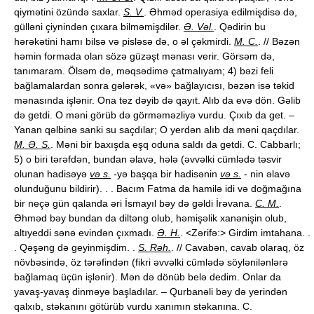
qiymətini özündə saxlar.
S. V.
. Əhməd operasiya edilmişdisə də,
gülləni çiynindən çıxara bilməmişdilər.
Ə. Vəl.
. Qədirin bu
hərəkətini hamı bilsə və pisləsə də, o əl çəkmirdi.
M. C.
. // Bəzən
həmin formada olan sözə güzəşt mənası verir. Görsəm də,
tanımaram. Ölsəm də, məqsədimə çatmalıyam; 4) bəzi feli
bağlamalardan sonra gələrək, «və» bağlayıcısı, bəzən isə təkid
mənasında işlənir. Ona tez dəyib də qayıt. Alıb da evə dön. Gəlib
də getdi. O məni görüb də görməməzliyə vurdu. Çıxıb da get. –
Yanan qəlbinə sanki su saçdılar; O yerdən alıb da məni qaçdılar.
M. Ə. S.
. Məni bir baxışda eşq oduna saldı da getdi. C. Cabbarlı;
5) o biri tərəfdən, bundan əlavə, hələ (əvvəlki cümlədə təsvir
olunan hadisəyə
və s.
-yə başqa bir hadisənin
və s.
- nin əlavə
olunduğunu bildirir). . . Bacım Fatma da hamilə idi və doğmağına
bir neçə gün qalanda əri İsmayıl bəy də gəldi İrəvana.
C. M.
.
Əhməd bəy bundan da diltəng olub, həmişəlik xanənişin olub,
altıyeddi sənə evindən çıxmadı.
Ə. H.
. <Zərifə:> Girdim imtahana. .
. Qəşəng də geyinmişdim. .
S. Rəh.
. // Cavabən, cavab olaraq, öz
növbəsində, öz tərəfindən (fikri əvvəlki cümlədə söylənilənlərə
bağlamaq üçün işlənir). Mən də dönüb belə dedim. Onlar da
yavaş-yavaş dinməyə başladılar. – Qurbanəli bəy də yerindən
qalxıb, stəkanını götürüb vurdu xanımın stəkanına. C.