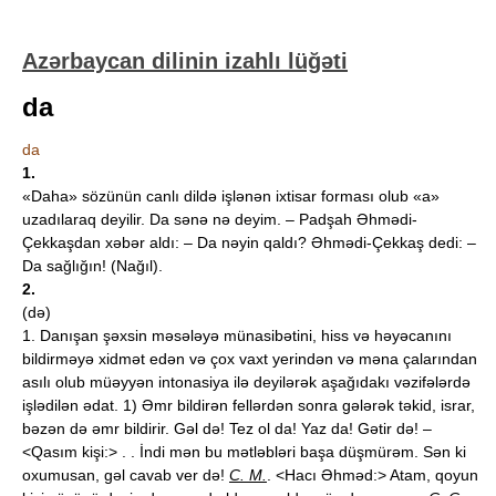
Azərbaycan dilinin izahlı lüğəti
da
da
1.
«Daha» sözünün canlı dildə işlənən ixtisar forması olub «a»
uzadılaraq deyilir. Da sənə nə deyim. – Padşah Əhmədi-
Çekkaşdan xəbər aldı: – Da nəyin qaldı? Əhmədi-Çekkaş dedi: –
Da sağlığın! (Nağıl).
2.
(də)
1. Danışan şəxsin məsələyə münasibətini, hiss və həyəcanını
bildirməyə xidmət edən və çox vaxt yerindən və məna çalarından
asılı olub müəyyən intonasiya ilə deyilərək aşağıdakı vəzifələrdə
işlədilən ədat. 1) Əmr bildirən fellərdən sonra gələrək təkid, israr,
bəzən də əmr bildirir. Gəl də! Tez ol da! Yaz da! Gətir də! –
<Qasım kişi:> . . İndi mən bu mətləbləri başa düşmürəm. Sən ki
oxumusan, gəl cavab ver də!
C. M.
. <Hacı Əhməd:> Atam, qoyun