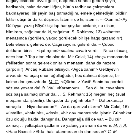
bağlayıcısından əvvəl gəlib, haqqında söhbət gedən şeyin,
hadisənin, halın davamlılığını, bütün tədbir və çalışmalara
baxmayaraq, bir şeyin baş tutmadığını, əmələ gəlmədiyini bildirir.
İstilər düşmür də ki, düşmür. İstəmir də ki, istəmir. – <Xanım:> Ay
Gülöyşə, yazıq Böyükkişi lap hər şeydən cinlənir, nə olsun,
bilmirəm, sağalmır da ki, sağalmır. S. Rəhimov; 13) «əlbəttə»
mənasında (görülən, yaxud görüləcək bir işə haqq qazandırır).
Belə eləsən, gəlməz də. Çağırsaydın, gələrdi də. – Çubuq
dolduran birisi. . <qatırçının> sualına cavab verdi: – Necə olacaq,
necə hanı? Top atan elə olar da. Mir Cəlal; 14) «heç» mənasında
(feillərdən sonra gələrək onların mənasını daha da nəzərə
çarpdırır). Ancaq Rübabə bilsəydi, <Ağca xanım> Gəldiyevin
arvadıdır və uşaq onun oğulluğudur, heç dalınca düşməz, bir
kəlmə danışmazdı da.
M. C.
. <Qürbət:> Yusif! Sənin bu pərdəli
sözünə yoxam da!
Ə. Vəl.
. <Kərəmov:> . . Sən öl, bu cavanlara
söz başa salmaq olmur da. . . S. Rəhman; 15) məgər, heç (sual
məqamında işlənilir). Bu qədər də yağıntı olar? – Dəftərxanaçı
soruşdu: – Niyə duruxdun? – Ac da qarovul olarmı? Mir Cəlal; 16)
«üstəlik», «hələ bir», «dəxi», «bir də» mənasında işlənir. Günahkar
özü olduğu halda, danışır da. Danışmağa dili də var. – Bu cür
axmaq . . yaltaqdan şadlanır və yalançıya ənam da verir.
M. F. A.
.
<Hacı Baxşəli:> Ədə, hələ utanmırsan da danışırsan?
C. M.
.