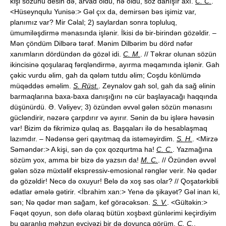
kişi sözünü desin də, arvad oldu, nə oldu, söz danışır axı.
C. C.
.
<Hüseynqulu Yunisə:> Gəl çıx da, demirsən bəs işimiz var,
planımız var? Mir Cəlal; 2) saylardan sonra topluluq,
ümumiləşdirmə mənasında işlənir. İkisi də bir-birindən gözəldir. –
Mən çöndüm Dilbərə tərəf. Mənim Dilbərim bu dörd nəfər
xanımların dördündən də gözəl idi.
C. M.
. // Təkrar olunan sözün
ikincisinə qoşularaq fərqləndirmə, ayırma məqamında işlənir. Gah
çəkic vurdu əlim, gah da qələm tutdu əlim; Coşdu könlümdə
müqəddəs əməlim.
S. Rüst.
. Zeynalov gah sol, gah da sağ əlinin
barmaqlarına baxa-baxa danışığını nə cür başlayacağı haqqında
düşünürdü. Ə. Vəliyev; 3) özündən əvvəl gələn sözün mənasını
gücləndirir, nəzərə çarpdırır və ayırır. Sənin də bu işlərə həvəsin
var! Bizim də fikrimizə qulaq as. Başqaları ilə də hesablaşmaq
lazımdır. – Nədənsə geri qayıtmaq da istəməyirdim.
S. H.
. <Mirzə
Səməndər:> A kişi, sən də çox qozqurtma ha!
C. C.
. Yazmağına
sözüm yox, amma bir bizə də yazsın da!
M. C.
. // Özündən əvvəl
gələn sözə müxtəlif ekspressiv-emosional rənglər verir. Nə qədər
də gözəldir! Necə də oxuyur! Belə də xoş səs olar? // Qoşatərkibli
ədatlar əmələ gətirir. <İbrahim xan:> Yenə də şikayət? Gəl inan ki,
sən; Nə qədər mən sağam, kef görəcəksən.
S. V.
. <Gültəkin:>
Fəqət qoyun, son dəfə olaraq bütün xoşbəxt günlərimi keçirdiyim
bu qaranlıq məhzun evciyəzi bir də doyunca görüm.
C. C.
.