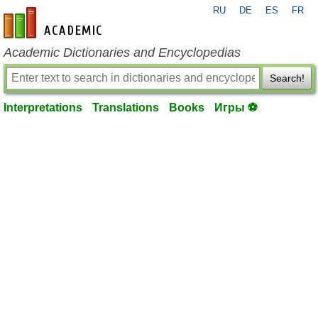
RU
DE
ES
FR
en-academic.com
Academic Dictionaries and Encyclopedias
Search!
Interpretations
Translations
Books
Игры ⚽