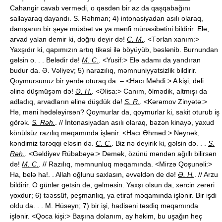
Cahangir cavab vermədi, o qəsdən bir az da qaşqabağını
sallayaraq dayandı. S. Rəhman; 4) intonasiyadan asılı olaraq,
danışanın bir şeyə müsbət və ya mənfi münasibətini bildirir. Elə,
arvad yalan demir ki, doğru deyir də!
C. M.
. <Tərlan xanım:>
Yaxşıdır ki, qapımızın artıq tikəsi ilə böyüyüb, bəslənib. Burnundan
gəlsin o. . . Belədir də!
M. C.
. <Yusif:> Elə adamı da yandıran
budur da. Ə. Vəliyev; 5) narazılıq, məmnuniyyətsizlik bildirir.
Qoymursunuz bir yerdə oturaq da. – <Hacı Mehdi:> A kişi, dəli
əlinə düşmüşəm də!
Ə. H.
. <Əlisa:> Canım, ölmədik, altmışı da
adladıq, arvadların əlinə düşdük də!
S. R.
. <Kərəmov Zinyətə:>
Hə, məni hədələyirsən? Qoymurlar da, qoymurlar ki, sakit oturub iş
görək.
S. Rəh.
. // İntonasiyadan asılı olaraq, bəzən kinayə, yaxud
könülsüz razılıq məqamında işlənir. <Hacı Əhməd:> Neynək,
kəndimiz tərəqqi eləsin də.
C. C.
. Biz nə deyirik ki, gəlsin də. . .
S.
Rəh.
. <Gəldiyev Rübabəyə:> Demək, özünü məndən ağıllı bilirsən
də!
M. C.
. // Razılıq, məmnunluq məqamında. <Mirzə Qoşunəli:>
Ha, belə ha!. . Allah oğlunu saxlasın, əvvəldən de də!
Ə. H.
. // Arzu
bildirir. O günlər getsin də, gəlməsin. Yaxşı olsun da, xərcin zərəri
yoxdur; 6) təəssüf, peşmanlıq, ya etiraf məqamında işlənir. Bir işdi
oldu da. . . M. Hüseyn; 7) bir işi, hadisəni təsdiq məqamında
işlənir. <Qoca kişi:> Başına dolanım, ay həkim, bu uşağın heç