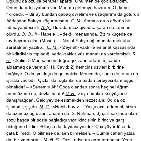
Oğlunu da özü ilə bərabər apardı. Onu mən də çox axtardım.
Onun da adı siyahıda var. Mən də getməyə hazıram. O da bu
fikirdədir. – Bir ay bundan qabaq övrətimi və uşaqlarımı da götürüb
Ağdaşdan Bakıya köçürmüşəm.
C. M.
. Atabala da o dövrün bir
nümayəndəsi idi.
A. Ş.
. Burada ucuz qiymətə şərab da tapmaq
olurdu.
Ə. Ə.
. // «Habelə», «dəxi» mənasında. Bizim küçədə də
toy-bayram olar. (Məsəl). . . Nəcəf Yəhya oğlunun da məktubu
zarafatnan yazılıb. .
C. M.
. <Zeynal> vaxtı ilə əmanət kassasında
birikdirdiyi və topladığı yeddi-səkkiz yüz manatı da xərcləmişdi.
S.
H.
. <Səlim:> Mən səni bir doğru qız zənn edərdim, səndə
aldatmaq da varmış?! H. Cavid; 2) həmcins üzvləri birbirinə
bağlayır. O da, yoldaşı da gəlməlidir. Mənim də, sənin də, onun da
iştirakı vacibdir. Qızlar da, oğlanlar da bədən tərbiyəsi ilə məşğul
olmalıdır! – <Sənəm:> Ah! Qoca olandan sonra heç nə! Ağrım
onun özünə də, dövlətinə də!
Ü. H.
. Zoya bunları <söyüşləri>
danışmaqdan, Gəldiyev də eşitməkdən ləzzət alır. Od da öz
işindədir, şiş də.
M. C.
. <Həbib bəy:> . . Yaxşı oxu, adam ol, bizim
də üzümüz ağ olsun, ananın da. S. Rəhman; 3) şərt şəklində olan
sözü başqa bir sözlə bağladığı vaxt ikincisinin birinciyə qarşı
olduğunu bildirir. Əlləşsə də, faydası yoxdur. Çox yüyürdüsə də,
çata bilmədi. O bilməsə də, sən bilməlisən. – Cümlə cahan yatsa
da, biz yatmarıq. .
M. Ə. S.
. Qızılı udsa da qara torpaqlar; Yenə