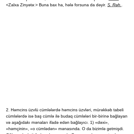
<Zalxa Zinyətə:> Buna bax ha, hələ forsuna da dəyir.
S. Rəh.
.
2. Həmcins üzvlü cümlələrdə həmcins üzvləri, mürəkkəb tabeli
cümlələrdə isə baş cümlə ilə budaq cümlələri bir-birinə bağlayan
və aşağıdakı mənaları ifadə edən bağlayıcı. 1) «dəxi»,
«həmçinin», «o cümlədən» mənasında. O da bizimlə getmişdi.