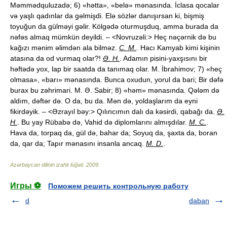
Məmmədquluzadə; 6) «hətta», «belə» mənasında. İclasa qocalar
və yaşlı qadınlar da gəlmişdi. Elə sözlər danışırsan ki, bişmiş
toyuğun da gülməyi gəlir. Kölgədə oturmuşduq, amma burada da
nəfəs almaq mümkün deyildi. – <Novruzəli:> Heç nəçərnik də bu
kağızı mənim əlimdən ala bilməz.
C. M.
. Hacı Kamyab kimi kişinin
atasına da od vurmaq olar?!
Ə. H.
. Adamın pisini-yaxşısını bir
həftədə yox, lap bir saatda da tanımaq olar. M. İbrahimov; 7) «heç
olmasa», «barı» mənasında. Bunca oxudun, yorul da bari; Bir dəfə
burax bu zəhrimari. M. Ə. Sabir; 8) «həm» mənasında. Qələm də
aldım, dəftər də. O da, bu da. Mən də, yoldaşlarım da eyni
fikirdəyik. – <Əzrayıl bəy:> Qılıncımın dalı da kəsirdi, qabağı da.
Ə.
H.
. Bu yay Rübabə də, Vahid də diplomlarını almışdılar.
M. C.
.
Hava da, torpaq da, gül də, bahar da; Soyuq da, şaxta da, boran
da, qar da; Tapır mənasını insanla ancaq.
M. D.
.
Azərbaycan dilinin izahlı lüğəti
.
2009
.
Игры ⚽
Поможем решить контрольную работу
d
daban